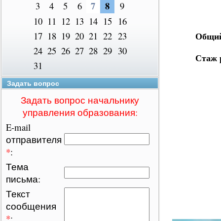
7
8
3
4
5
6
9
10
11
12
13
14
15
16
Общий
17
18
19
20
21
22
23
24
25
26
27
28
29
30
Стаж 
31
Задать вопрос
Задать вопрос начальнику
управления образования:
E-mail
отправителя
*
:
Тема
письма:
Текст
сообщения
*
: