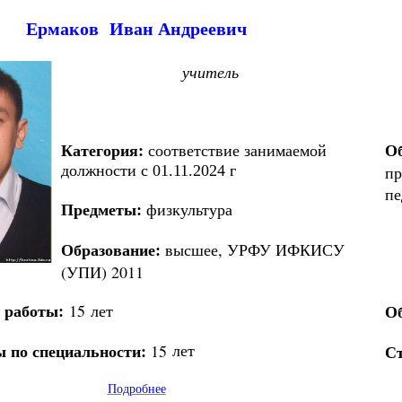
Ермаков Иван Андреевич
учитель
Категория
:
Об
с
оответствие занимаемой
должности с 01.11.2024 г
пр
пе
Предметы:
физкультура
Образование:
высшее, УРФУ ИФКИСУ
(УПИ) 2011
 работы:
15 лет
Об
 по специальности:
лет
15
Ст
Подробнее