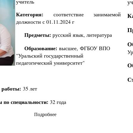
учитель
уч
Категория:
соответствие занимаемой
К
д
олжности с 01.11.2024 г
П
Предметы:
русский язык, литература
О
Образование:
высшее, ФГБОУ ВПО
Ур
"Уральский государственный
педагогический университет"
О
С
 работы:
35 лет
 по специальности:
32 года
Подробнее