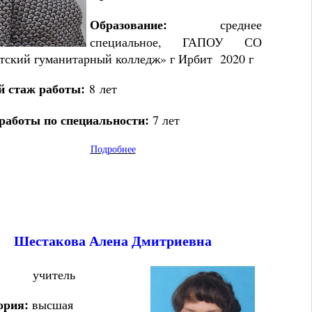
Образование:
среднее
специальное, ГАПОУ СО
тский гуманитарный колледж» г Ирбит 2020 г
 стаж работы:
8
лет
работы по специальности:
7
лет
Подробнее
Шестакова
Алена Дмитриевна
учитель
ория:
высшая