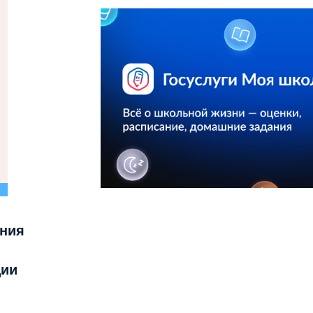
ния
ции