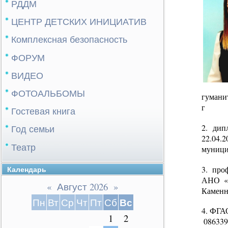
РДДМ
ЦЕНТР ДЕТСКИХ ИНИЦИАТИВ
Комплексная безопасность
ФОРУМ
ВИДЕО
ФОТОАЛЬБОМЫ
гумани
г
Гостевая книга
2. дип
Год семьи
22.04
Театр
муници
3. про
Календарь
АНО «О
«
Август 2026
»
Каменн
Вс
Пн
Вт
Ср
Чт
Пт
Сб
4. ФГА
1
2
086339