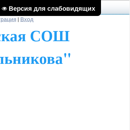
Версия для слабовидящих
трация
|
Вход
ская СОШ
льникова"