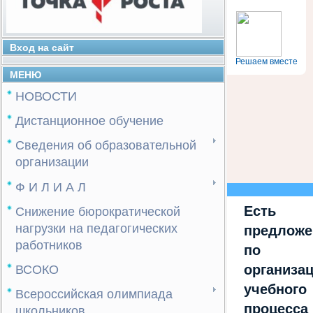
Вход на сайт
Решаем вместе
МЕНЮ
НОВОСТИ
Дистанционное обучение
Сведения об образовательной
организации
Ф И Л И А Л
Снижение бюрократической
Есть
нагрузки на педагогических
предложе
работников
по
ВСОКО
организа
учебного
Всероссийская олимпиада
процесса
школьников