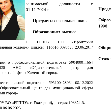
занимаемой должности с
Предм
01.11.2024 г
Образ
Предметы:
начальная школа
1998
Образование:
высшее
1. ГБПОУ СО «Ирбитский
Общий
тарный колледж» диплом 116616 0098573 23.06.2017
Стаж 
лом о профессиональной подготовке 590400011664
.2020 АНО «Образовательный центр для
пальной сферы Каменный город»
фессиональной подготовке 593100428064 08.12.2022
бразовательный центр для муниципальной сферы
ый город»
ОУ ВО «РГППУ» г. Екатеринбург серия 106624 №
0 06.06.2023